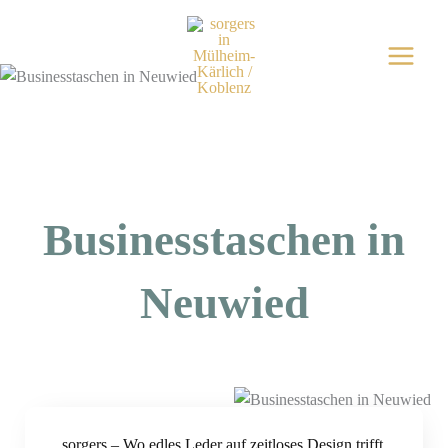
Zum
Inhalt
springen
Businesstaschen in
Neuwied
sorgers – Wo edles Leder auf zeitloses Design trifft.