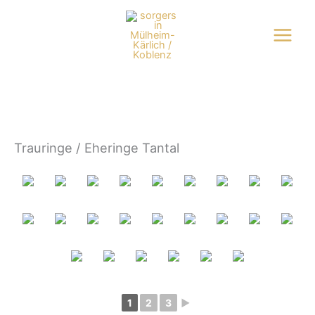
Zum
Inhalt
springen
Trauringe / Eheringe Tantal
1
2
3
►