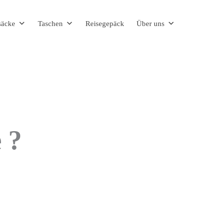
säcke
Taschen
Reisegepäck
Über uns
 ?