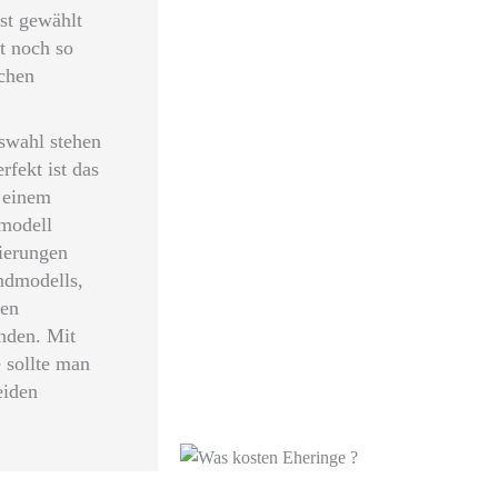
ust gewählt
t noch so
ichen
uswahl stehen
rfekt ist das
n einem
gmodell
gierungen
ndmodells,
ien
inden. Mit
e sollte man
eiden