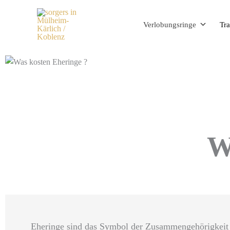
Zum
Inhalt
Verlobungsringe
Tra
springen
W
Eheringe sind das Symbol der Zusammengehörigkeit 