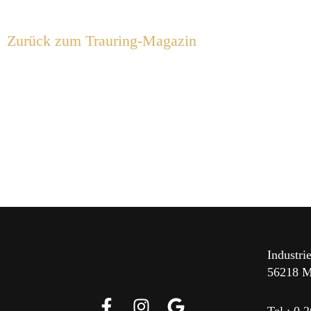
Zurück zum Trauring-Magazin
Industrie
56218 M